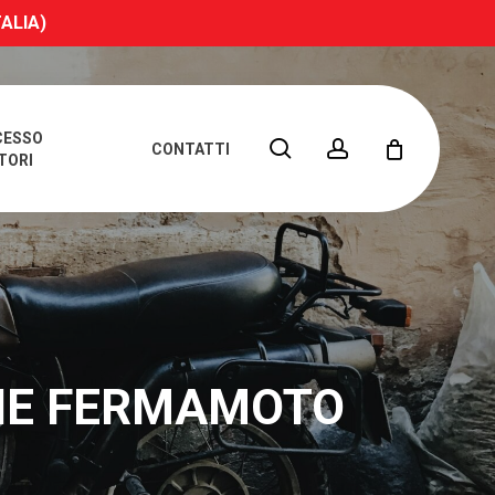
TALIA)
CESSO
search
account
CONTATTI
TORI
HIE FERMAMOTO