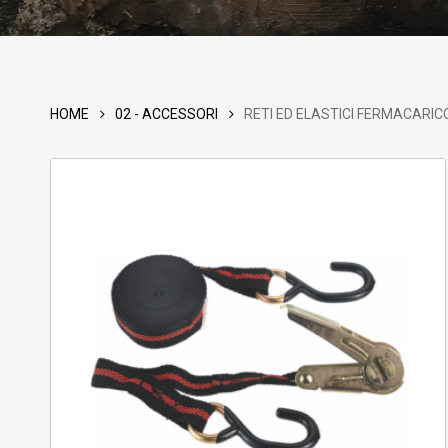
Products
search
HOME
02 - ACCESSORI
RETI ED ELASTICI FERMACARIC
Hit enter to
ACQUISTA PRODOTTI
001 – NOVITA’
002 – PROMOZIONI
003 – OUTLET
004 – CUSTOM & CAFE’ ZONE
ABBIGLIAMENTO
ABBIGLIAMENTO ANTIPIOGGIA
ACCESSORI VARI
ANTIFURTI