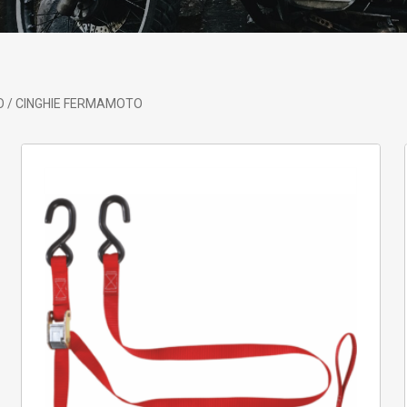
O / CINGHIE FERMAMOTO
 search or ESC to close