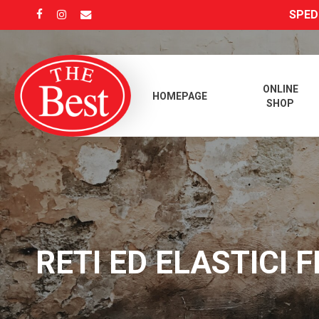
Skip
SPEDI
FACEBOOK
INSTAGRAM
EMAIL
to
main
content
ONLINE
HOMEPAGE
SHOP
RETI ED ELASTICI