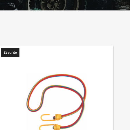
RICERCA
Esaurito