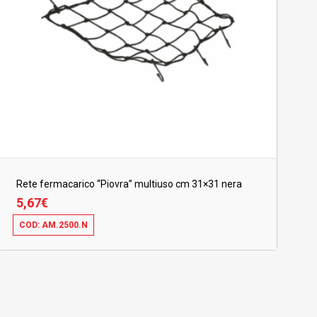
Rete fermacarico “Piovra” multiuso cm 31×31 nera
5,67
€
COD: AM.2500.N
5,67
€