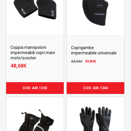
Coppia manopoloni
Coprigambe
impermeabili copri mani
impermeabile universale
moto/scooter
Il
Il
64,54
€
39,89
€
48,68
€
prezzo
prezzo
originale
attuale
39,89
Il
Il
era:
è:
€
Prezzo
Prezzo
48,68
€
64,54€.
39,89€.
Originale
Attuale
COD: AM.1230
COD: AM.1240
Era:
È:
64,54€.
39,89€.