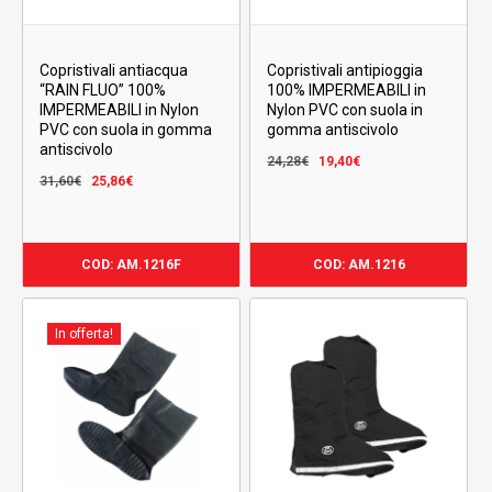
Copristivali antipioggia
Copristivali antiacqua
100% IMPERMEABILI in
“RAIN FLUO” 100%
Nylon PVC con suola in
IMPERMEABILI in Nylon
gomma antiscivolo
PVC con suola in gomma
antiscivolo
Il
Il
24,28
€
19,40
€
Il
Il
prezzo
prezzo
31,60
€
25,86
€
prezzo
prezzo
originale
attuale
originale
attuale
era:
è:
era:
è:
24,28€.
19,40€.
COD: AM.1216F
COD: AM.1216
31,60€.
25,86€.
In offerta!