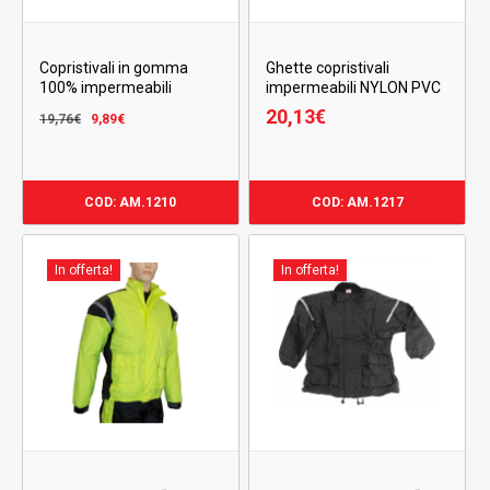
Copristivali in gomma
Ghette copristivali
100% impermeabili
impermeabili NYLON PVC
Il
Il
20,13
€
19,76
€
9,89
€
prezzo
prezzo
originale
attuale
era:
è:
COD: AM.1210
COD: AM.1217
19,76€.
9,89€.
In offerta!
In offerta!