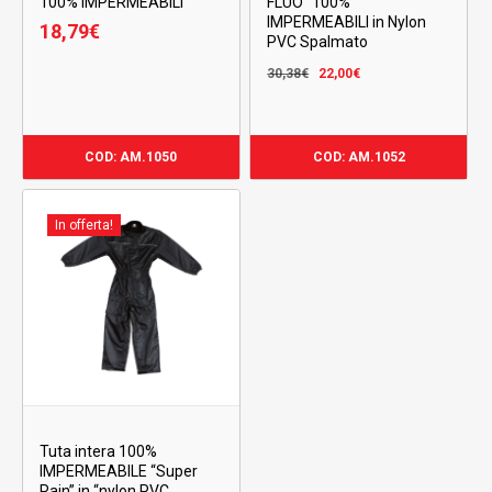
100% IMPERMEABILI
FLUO” 100%
IMPERMEABILI in Nylon
18,79
€
PVC Spalmato
Il
Il
30,38
€
22,00
€
prezzo
prezzo
originale
attuale
era:
è:
COD: AM.1050
COD: AM.1052
30,38€.
22,00€.
In offerta!
Tuta intera 100%
IMPERMEABILE “Super
Rain” in “nylon PVC