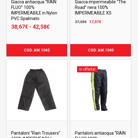
Giacca antiacqua “RAIN
Giacca impermeabile “The
FLUO” 100%
Road” nera 100%
IMPERMEABILE in Nylon
IMPERMEABILE XS
PVC Spalmato
Il
Il
37,58
€
17,07
€
Fascia
38,67
€
-
42,58
€
prezzo
prezzo
di
originale
attuale
prezzo:
era:
è:
da
37,58€.
17,07€.
COD: AM.1042
COD: AM.1040
38,67€
a
42,58€
In offerta!
Pantaloni “Rain Trousers”
Pantaloni antiacqua “RAIN