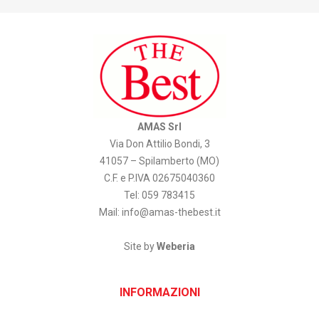
AMAS Srl
Via Don Attilio Bondi, 3
41057 – Spilamberto (MO)
C.F. e P.IVA 02675040360
Tel: 059 783415
Mail:
info@amas-thebest.it
Site by
Weberia
INFORMAZIONI