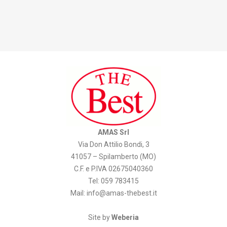
AMAS Srl
Via Don Attilio Bondi, 3
41057 – Spilamberto (MO)
C.F. e P.IVA 02675040360
Tel: 059 783415
Mail:
info@amas-thebest.it
Site by
Weberia