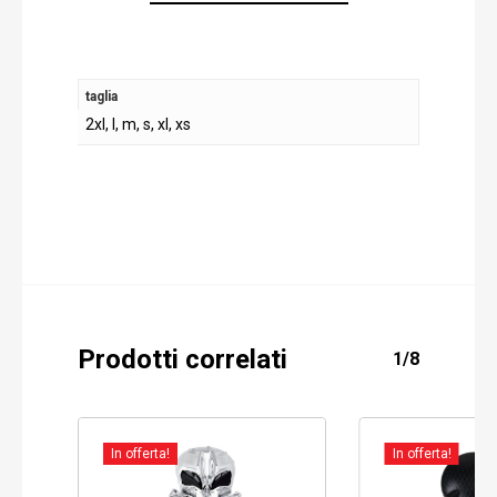
taglia
2xl, l, m, s, xl, xs
Prodotti correlati
1/8
In offerta!
In offerta!