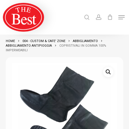
Skip
search
account
to
Men
Close
main
Products
search
RICERCA
Menu
content
HOME
004 - CUSTOM & CAFE' ZONE
ABBIGLIAMENTO
ABBIGLIAMENTO ANTIPIOGGIA
COPRISTIVALI IN GOMMA 100%
IMPERMEABILI