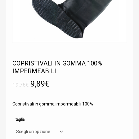
COPRISTIVALI IN GOMMA 100%
IMPERMEABILI
Il
Il
9,89
€
19,76
€
prezzo
prezzo
originale
attuale
Copristivali in gomma impermeabili 100%
era:
è:
19,76€.
9,89€.
taglia