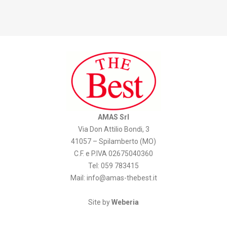
AMAS Srl
Via Don Attilio Bondi, 3
41057 – Spilamberto (MO)
C.F. e P.IVA 02675040360
Tel: 059 783415
Mail:
info@amas-thebest.it
Site by
Weberia