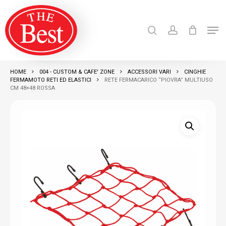
Skip
search
account
to
Men
Close
main
Products
search
RICERCA
Menu
content
HOME
004 - CUSTOM & CAFE' ZONE
ACCESSORI VARI
CINGHIE
FERMAMOTO RETI ED ELASTICI
RETE FERMACARICO “PIOVRA” MULTIUSO
CM 48×48 ROSSA