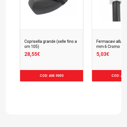
Coprisella grande (selle fino a
Fermacavi allumi
cm 105)
mm.6 Cromo
28,55
€
5,03
€
28,55
€
5,03
€
COD: AM.9003
COD: AM