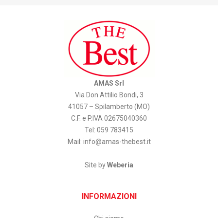
AMAS Srl
Via Don Attilio Bondi, 3
41057 – Spilamberto (MO)
C.F. e P.IVA 02675040360
Tel: 059 783415
Mail:
info@amas-thebest.it
Site by
Weberia
INFORMAZIONI