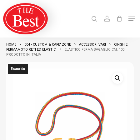
Skip
search
account
to
Men
Close
main
Products
search
RICERCA
Menu
content
HOME
004 - CUSTOM & CAFE' ZONE
ACCESSORI VARI
CINGHIE
FERMAMOTO RETI ED ELASTICI
ELASTICO FERMA BAGAGLIO CM. 100
PRODOTTO IN ITALIA
Esaurito