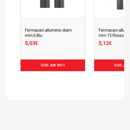
Fermacavi alluminio diam.
Fermacavi allumi
mm.6 Blu
mm.15 Rosso
5,03
€
5,12
€
5,03
€
5,12
€
COD: AM.9411
COD: AM