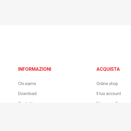
INFORMAZIONI
ACQUISTA
Chi siamo
Online shop
Download
Il tuo account
Contatti
Il tuo carrello
B2B – Accesso rivenditori
Pagamento