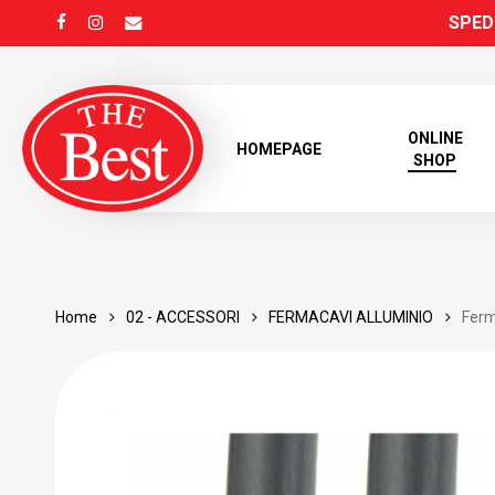
Skip
SPEDI
FACEBOOK
INSTAGRAM
EMAIL
to
main
content
ONLINE
HOMEPAGE
SHOP
Home
02 - ACCESSORI
FERMACAVI ALLUMINIO
Ferm
Products
search
Hit enter to