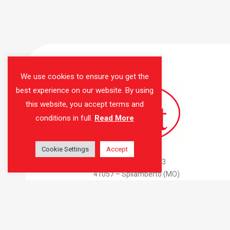
We use cookies to ensure you get the
best experience on our website. By using
this website, you accept terms and
conditions in full.
Read More
Cookie Settings
AMAS Srl
Accept
Via Don Attilio Bondi, 3
41057 – Spilamberto (MO)
C.F. e P.IVA 02675040360
Tel: 059 783415
Mail:
info@amas-thebest.it