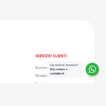
SERVIZIO CLIENTI
Hai qualche domanda?
Assistenza clienti
Non esitare a
contattarci!
Modalità di pagamento
Spedizione e consegna
Reso facile
Condizioni di vendita