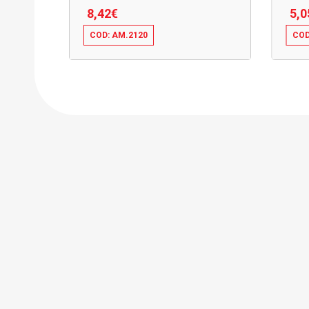
8,42
€
5,0
COD: AM.2120
COD
8,42
€
5,0