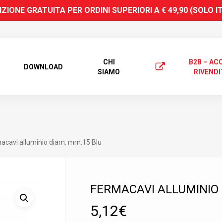
ZIONE GRATUITA PER ORDINI SUPERIORI A € 49,90 (SOLO I
CHI
B2B – AC
DOWNLOAD
SIAMO
RIVENDI
acavi alluminio diam. mm.15 Blu
FERMACAVI ALLUMINIO 
 search or ESC to close
5,12
€