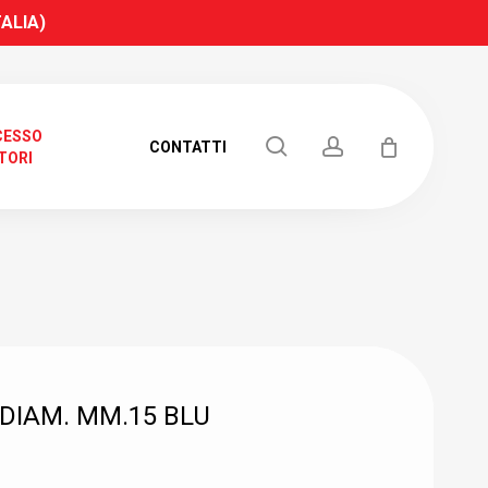
TALIA)
CESSO
search
account
CONTATTI
TORI
RICERCA
DIAM. MM.15 BLU