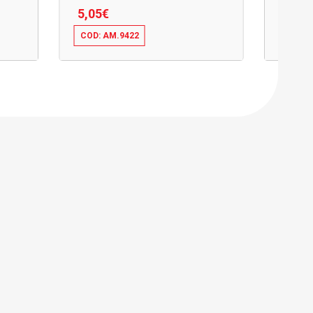
5,05
€
5,08
COD: AM.9422
COD: 
5,05
€
5,08
€