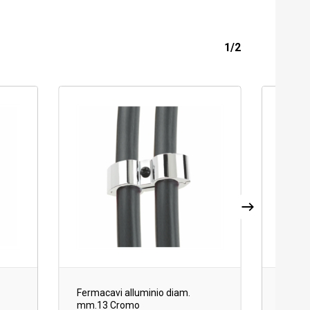
1/2
Fermacavi alluminio diam.
Fermac
mm.13 Cromo
mm.14