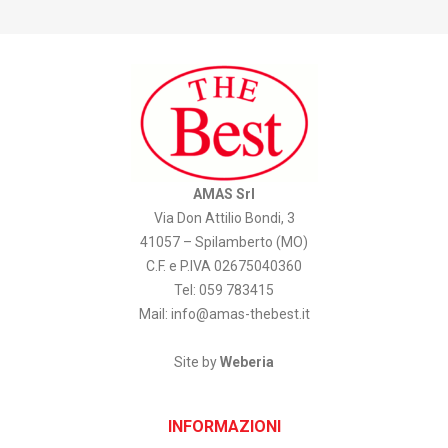
AMAS Srl
Via Don Attilio Bondi, 3
41057 – Spilamberto (MO)
C.F. e P.IVA 02675040360
Tel: 059 783415
Mail:
info@amas-thebest.it
Site by
Weberia
INFORMAZIONI