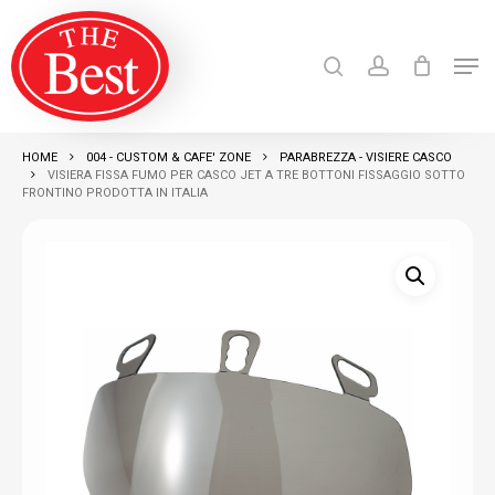
Skip
search
account
to
Men
Close
main
Products
search
RICERCA
Menu
content
HOME
004 - CUSTOM & CAFE' ZONE
PARABREZZA - VISIERE CASCO
VISIERA FISSA FUMO PER CASCO JET A TRE BOTTONI FISSAGGIO SOTTO
FRONTINO PRODOTTA IN ITALIA