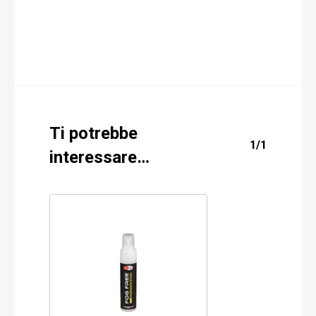
Era:
È:
64,54€.
39,89€.
Ti potrebbe
1/1
interessare…