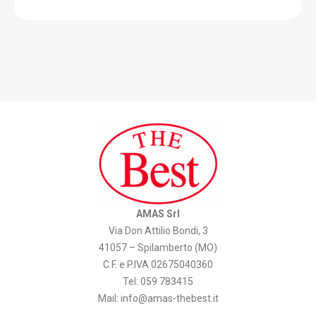
AMAS Srl
Via Don Attilio Bondi, 3
41057 – Spilamberto (MO)
C.F. e P.IVA 02675040360
Tel: 059 783415
Mail:
info@amas-thebest.it