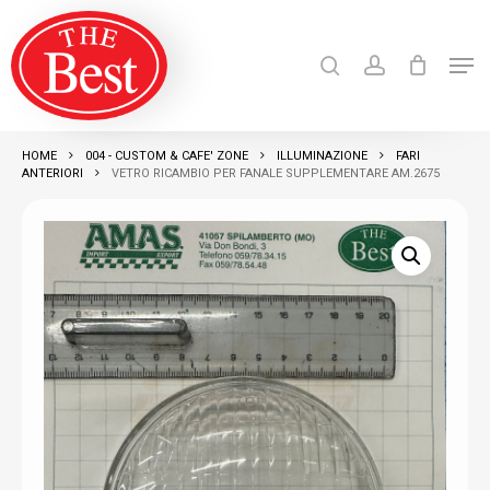
Skip
search
account
to
Men
Close
main
Products
search
RICERCA
Menu
content
HOME
004 - CUSTOM & CAFE' ZONE
ILLUMINAZIONE
FARI
ANTERIORI
VETRO RICAMBIO PER FANALE SUPPLEMENTARE AM.2675