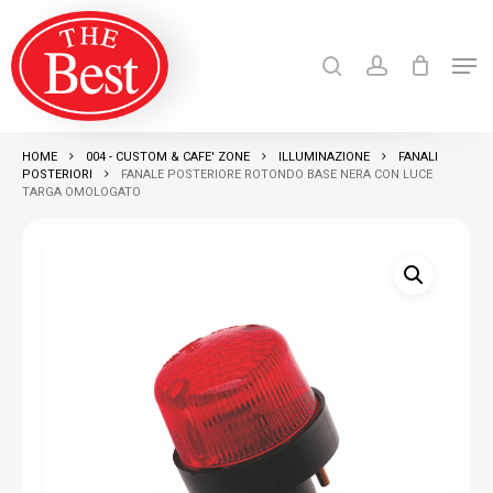
Skip
search
account
to
Men
Close
main
Products
search
RICERCA
Menu
content
HOME
004 - CUSTOM & CAFE' ZONE
ILLUMINAZIONE
FANALI
POSTERIORI
FANALE POSTERIORE ROTONDO BASE NERA CON LUCE
TARGA OMOLOGATO