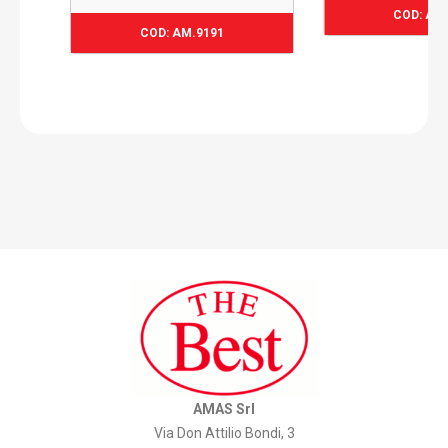
77,47
€
COD: AM
77,47
€
COD: AM.9191
AMAS Srl
Via Don Attilio Bondi, 3