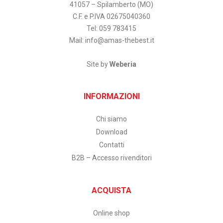
41057 – Spilamberto (MO)
C.F. e P.IVA 02675040360
Tel: 059 783415
Mail:
info@amas-thebest.it
Site by
Weberia
INFORMAZIONI
Chi siamo
Download
Contatti
B2B – Accesso rivenditori
ACQUISTA
Online shop