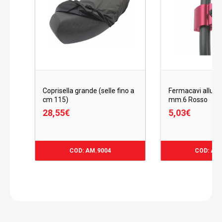
Coprisella grande (selle fino a
Fermacavi allumi
cm 115)
mm.6 Rosso
28,55
€
5,03
€
28,55
€
5,03
€
COD: AM.9004
COD: AM