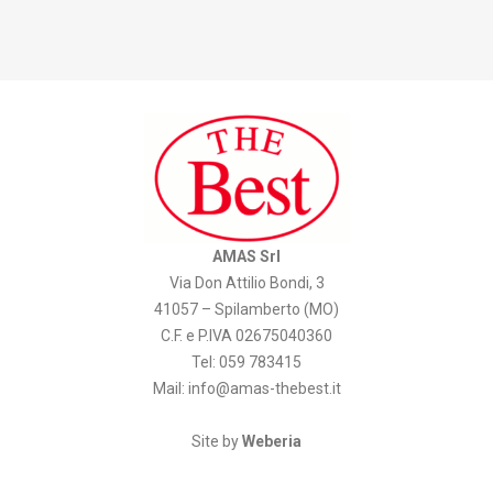
AMAS Srl
Via Don Attilio Bondi, 3
41057 – Spilamberto (MO)
C.F. e P.IVA 02675040360
Tel: 059 783415
Mail:
info@amas-thebest.it
Site by
Weberia