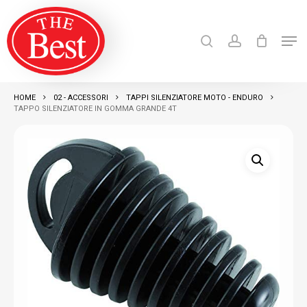
Skip
search
account
to
Men
Close
main
Products
search
RICERCA
Menu
content
HOME
02 - ACCESSORI
TAPPI SILENZIATORE MOTO - ENDURO
TAPPO SILENZIATORE IN GOMMA GRANDE 4T