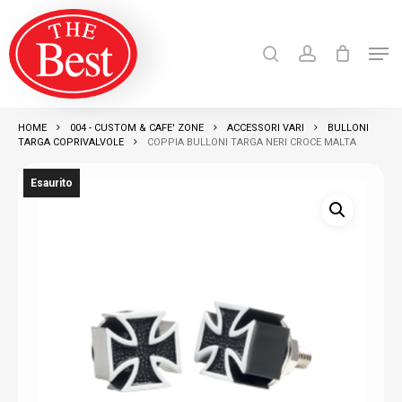
Skip
search
account
to
Men
Close
main
Products
search
RICERCA
Menu
content
HOME
004 - CUSTOM & CAFE' ZONE
ACCESSORI VARI
BULLONI
TARGA COPRIVALVOLE
COPPIA BULLONI TARGA NERI CROCE MALTA
Esaurito