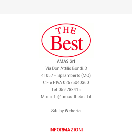
AMAS Srl
Via Don Attilio Bondi, 3
41057 – Spilamberto (MO)
C.F. e P.IVA 02675040360
Tel: 059 783415
Mail:
info@amas-thebest.it
Site by
Weberia
INFORMAZIONI