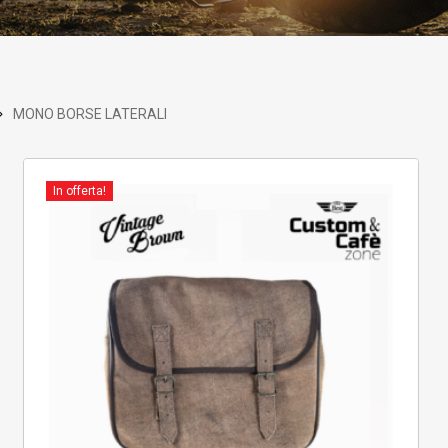
MONO BORSE LATERALI
 search or ESC to close
In offerta!