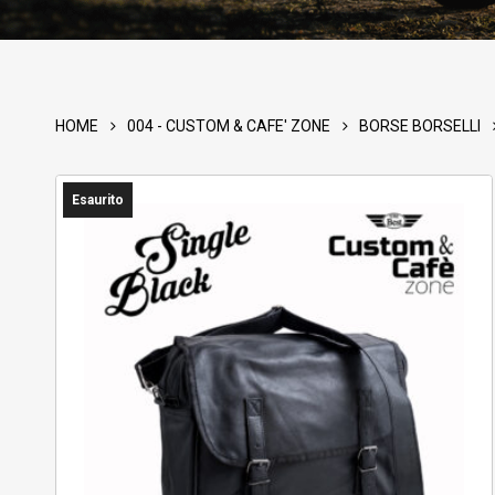
Products
search
HOME
004 - CUSTOM & CAFE' ZONE
BORSE BORSELLI
Hit enter to
ACQUISTA PRODOTTI
Esaurito
001 – NOVITA’
002 – PROMOZIONI
003 – OUTLET
004 – CUSTOM & CAFE’ ZONE
ABBIGLIAMENTO
ABBIGLIAMENTO ANTIPIOGGIA
ACCESSORI VARI
ANTIFURTI