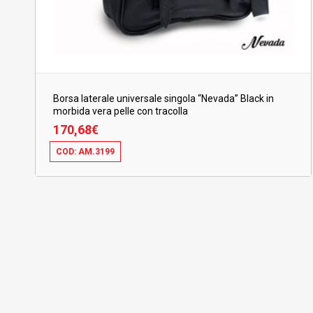
BORSE BORSELLI
BORSE LATERALI
BORSE LATERALI MORBIDE
NEVADA
Borsa laterale universale singola “Nevada” Black in
005 – I NOSTRI MADE IN ITALY
morbida vera pelle con tracolla
170,68
€
ABBIGLIAMENTO
COD: AM.3199
ACCESSORI VARI
170,68
€
BORSE E BORSELLI
006 – VINTAGE ZONE
01 – ABBIGLIAMENTO
ABBIGLIAMENTO ANTIPIOGGIA
02 – ACCESSORI
03 – BORSE BORSELLI