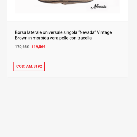
Borsa laterale universale singola “Nevada” Vintage
Brown in morbida vera pelle con tracolla
Il
Il
170,68
€
119,56
€
prezzo
prezzo
originale
attuale
era:
è:
COD: AM.3192
Il
Il
119,56
€
170,68€.
119,56€.
Prezzo
Prezzo
Originale
Attuale
Era:
È:
170,68€.
119,56€.