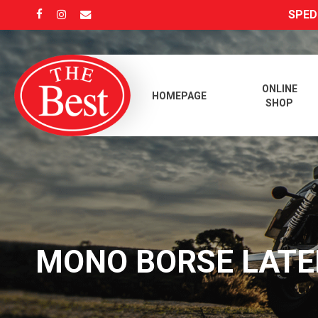
Skip
SPEDI
FACEBOOK
INSTAGRAM
EMAIL
to
main
content
ONLINE
HOMEPAGE
SHOP
MONO BORSE LATE