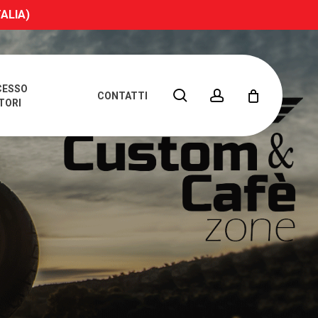
TALIA)
CESSO
search
account
CONTATTI
TORI