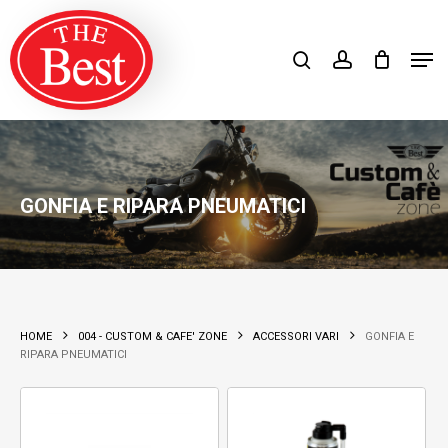
Skip
search
account
to
Close
Men
Close
main
Filters
Products
search
RICERCA
Menu
content
GONFIA E RIPARA PNEUMATICI
HOME
004 - CUSTOM & CAFE' ZONE
ACCESSORI VARI
GONFIA E
RIPARA PNEUMATICI