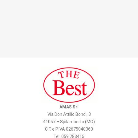
AMAS Srl
Via Don Attilio Bondi, 3
41057 – Spilamberto (MO)
C.F. e P.IVA 02675040360
Tel: 059 783415