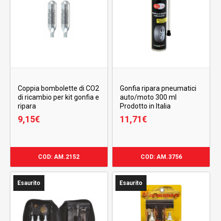
Coppia bombolette di CO2
Gonfia ripara pneumatici
di ricambio per kit gonfia e
auto/moto 300 ml
ripara
Prodotto in Italia
9,15
€
11,71
€
9,15
€
11,71
€
COD: AM.2152
COD: AM.3756
Esaurito
Esaurito