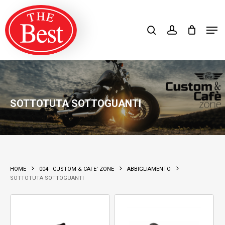
Skip
search
account
to
Close
Men
Close
main
Filters
Products
search
RICERCA
Menu
content
SOTTOTUTA SOTTOGUANTI
HOME
004 - CUSTOM & CAFE' ZONE
ABBIGLIAMENTO
SOTTOTUTA SOTTOGUANTI