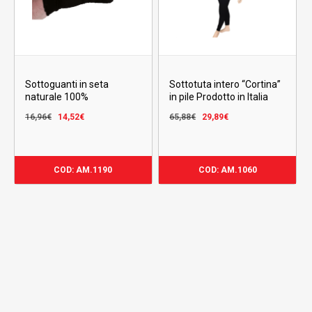
Sottoguanti in seta
Sottotuta intero “Cortina”
naturale 100%
in pile Prodotto in Italia
Il
Il
Il
Il
16,96
€
14,52
€
65,88
€
29,89
€
prezzo
prezzo
prezzo
prezzo
originale
attuale
originale
attuale
era:
è:
era:
è:
COD: AM.1190
COD: AM.1060
16,96€.
14,52€.
65,88€.
29,89€.