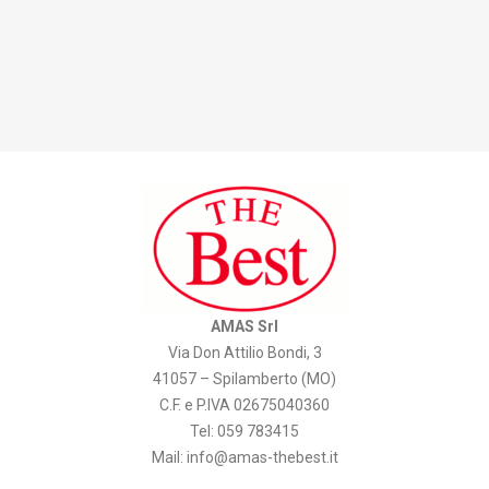
AMAS Srl
Via Don Attilio Bondi, 3
41057 – Spilamberto (MO)
C.F. e P.IVA 02675040360
Tel: 059 783415
Mail:
info@amas-thebest.it