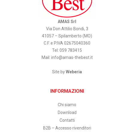
AMAS Srl
Via Don Attilio Bondi, 3
41057 – Spilamberto (MO)
C.F. e P.IVA 02675040360
Tel: 059 783415
Mail:
info@amas-thebest.it
Site by
Weberia
INFORMAZIONI
Chi siamo
Download
Contatti
B2B – Accesso rivenditori