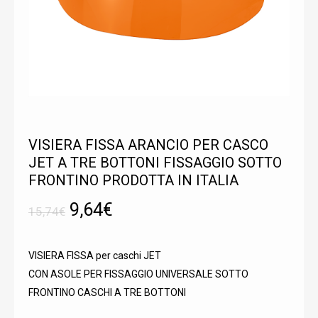
VISIERA FISSA ARANCIO PER CASCO
JET A TRE BOTTONI FISSAGGIO SOTTO
FRONTINO PRODOTTA IN ITALIA
Il
Il
9,64
€
15,74
€
prezzo
prezzo
originale
attuale
VISIERA FISSA per caschi JET
era:
è:
CON ASOLE PER FISSAGGIO UNIVERSALE SOTTO
15,74€.
9,64€.
FRONTINO CASCHI A TRE BOTTONI