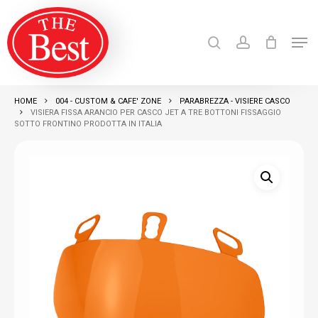
Skip
search
account
to
Men
Close
main
Products
search
RICERCA
Menu
content
HOME
004 - CUSTOM & CAFE' ZONE
PARABREZZA - VISIERE CASCO
VISIERA FISSA ARANCIO PER CASCO JET A TRE BOTTONI FISSAGGIO
SOTTO FRONTINO PRODOTTA IN ITALIA