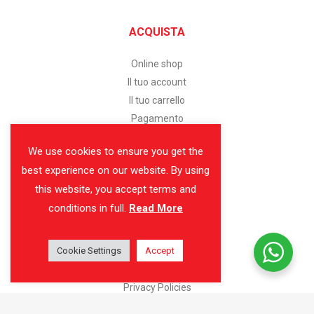
ACQUISTA
Online shop
Il tuo account
Il tuo carrello
Pagamento
We use cookies to ensure you get the
SERVIZIO CLIENTI
best experience on our website. By using
this website, you accept terms and
Assistenza clienti
conditions in full.
Read More
Modalità di pagamento
Spedizione e consegna
Cookie Settings
Reso facile
Accept
Condizioni di vendita
Privacy Policies