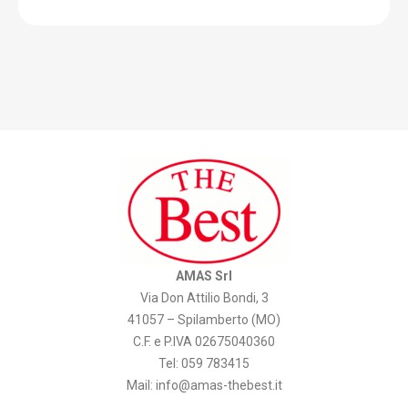
AMAS Srl
Via Don Attilio Bondi, 3
41057 – Spilamberto (MO)
C.F. e P.IVA 02675040360
Tel: 059 783415
Mail:
info@amas-thebest.it