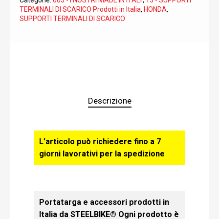
Categorie:
005 - I NOSTRI MADE IN ITALY
,
15 - SUPPORTI
TERMINALI DI SCARICO Prodotti in Italia
,
HONDA
,
SUPPORTI TERMINALI DI SCARICO
Descrizione
L’articolo può richiedere fino a 7
giorni lavorativi per la spedizione
Portatarga e accessori prodotti in
Italia da STEELBIKE® Ogni prodotto è