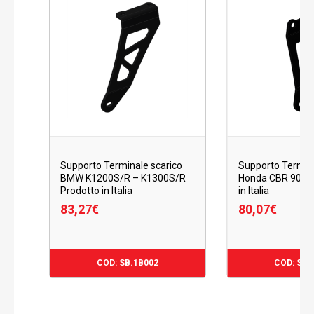
Supporto Terminale scarico
Supporto Termina
BMW K1200S/R – K1300S/R
Honda CBR 900 R
Prodotto in Italia
in Italia
83,27
€
80,07
€
83,27
€
80,07
€
COD: SB.1B002
COD: SB.