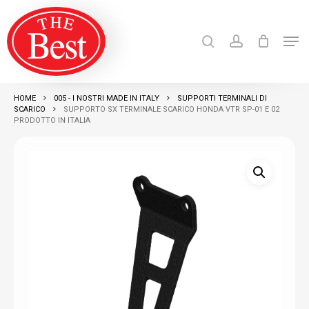
Skip
search
account
to
Men
Close
main
Products
search
RICERCA
Menu
content
HOME
005 - I NOSTRI MADE IN ITALY
SUPPORTI TERMINALI DI
SCARICO
SUPPORTO SX TERMINALE SCARICO HONDA VTR SP-01 E 02
PRODOTTO IN ITALIA