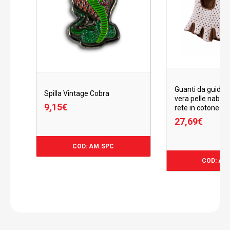
Guanti da guida 1
Spilla Vintage Cobra
vera pelle nabuk
9,15
€
rete in cotone
27,69
€
9,15
€
COD: AM.SPC
COD: AM