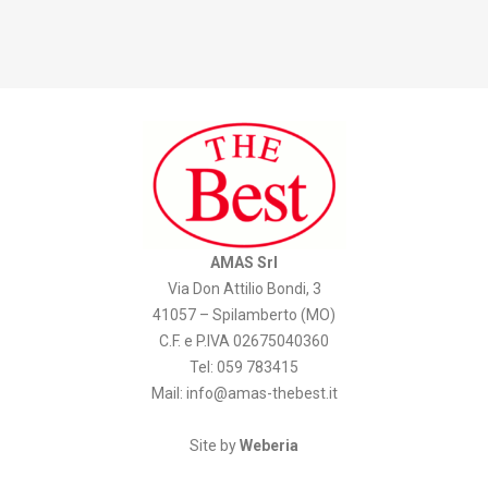
AMAS Srl
Via Don Attilio Bondi, 3
41057 – Spilamberto (MO)
C.F. e P.IVA 02675040360
Tel: 059 783415
Mail:
info@amas-thebest.it
Site by
Weberia