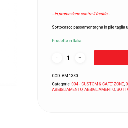
prezzo
prezzo
originale
attuale
…in promozione contro il freddo…
era:
è:
18,18€.
11,90€.
Sottocasco passamontagna in pile taglia u
Prodotto in Italia
COD:
AM.1330
Categorie:
004 - CUSTOM & CAFE' ZONE
,
0
ABBIGLIAMENTO
,
ABBIGLIAMENTO
,
SOTT