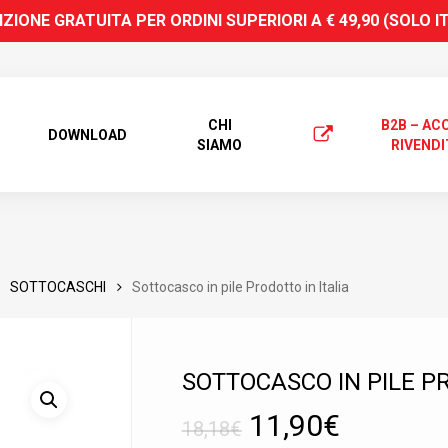
ZIONE GRATUITA PER ORDINI SUPERIORI A € 49,90 (SOLO I
CHI
B2B – AC
DOWNLOAD
SIAMO
RIVENDI
SOTTOCASCHI
Sottocasco in pile Prodotto in Italia
SOTTOCASCO IN PILE PR
 search or ESC to close
Il
Il
11,90
€
18,18
€