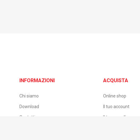
INFORMAZIONI
ACQUISTA
Chi siamo
Online shop
Download
Il tuo account
Contatti
Il tuo carrello
B2B – Accesso rivenditori
Pagamento