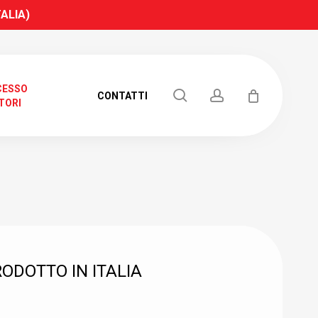
TALIA)
CESSO
search
account
CONTATTI
TORI
RICERCA
ODOTTO IN ITALIA