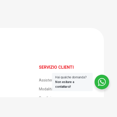
SERVIZIO CLIENTI
Hai qualche domanda?
Assistenza clienti
Non esitare a
contattarci!
Modalità di pagamento
Spedizione e consegna
Reso facile
Condizioni di vendita