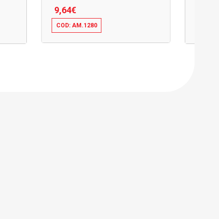
9,64
€
37,58
€
COD: AM.1280
COD: 
9,64
€