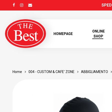
Skip
SPEDI
FACEBOOK
INSTAGRAM
EMAIL
to
main
content
ONLINE
HOMEPAGE
SHOP
Home
004 - CUSTOM & CAFE' ZONE
ABBIGLIAMENTO
Products
search
Hit enter to