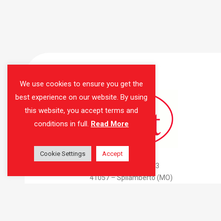
We use cookies to ensure you get the
best experience on our website. By using
this website, you accept terms and
conditions in full.
Read More
Cookie Settings
AMAS Srl
Accept
Via Don Attilio Bondi, 3
41057 – Spilamberto (MO)
C.F. e P.IVA 02675040360
Tel: 059 783415
Mail:
info@amas-thebest.it