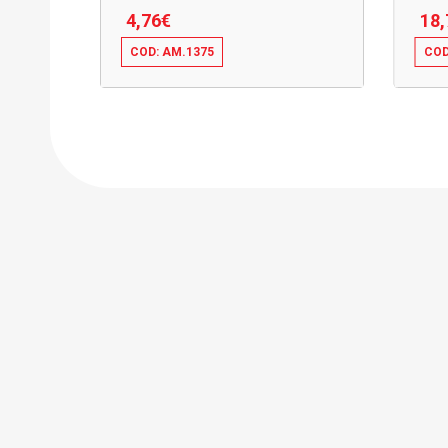
4,76
€
18,
COD: AM.1375
COD
4,76
€