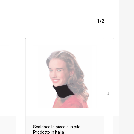
1/2
In offer
Scaldacollo piccolo in pile
Giacca
Prodotto in Italia
nera 