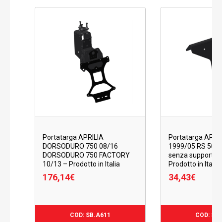
Portatarga APRILIA
Portatarga APRIL
DORSODURO 750 08/16
1999/05 RS 50 
DORSODURO 750 FACTORY
senza supporto t
10/13 – Prodotto in Italia
Prodotto in Italia
176,14
€
34,43
€
176,14
€
34,43
€
COD: SB.A611
COD: SB