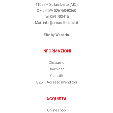
41057 – Spilamberto (MO)
C.F. e P.IVA 02675040360
Tel: 059 783415
Mail:
info@amas-thebest.it
Site by
Weberia
INFORMAZIONI
Chi siamo
Download
Contatti
B2B – Accesso rivenditori
ACQUISTA
Online shop