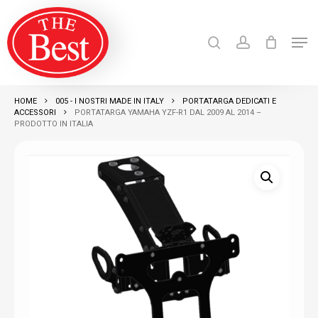
Skip
search
account
to
Men
Close
main
Products
search
RICERCA
Menu
content
HOME
005 - I NOSTRI MADE IN ITALY
PORTATARGA DEDICATI E
ACCESSORI
PORTATARGA YAMAHA YZF-R1 DAL 2009 AL 2014 –
PRODOTTO IN ITALIA