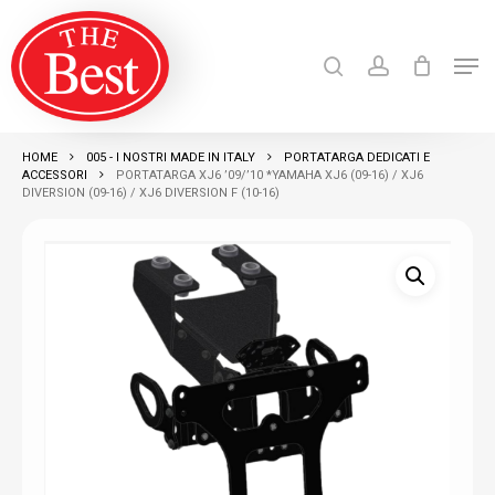
Skip
search
account
to
Men
Close
main
Products
search
RICERCA
Menu
content
HOME
005 - I NOSTRI MADE IN ITALY
PORTATARGA DEDICATI E
ACCESSORI
PORTATARGA XJ6 ’09/’10 *YAMAHA XJ6 (09-16) / XJ6
DIVERSION (09-16) / XJ6 DIVERSION F (10-16)