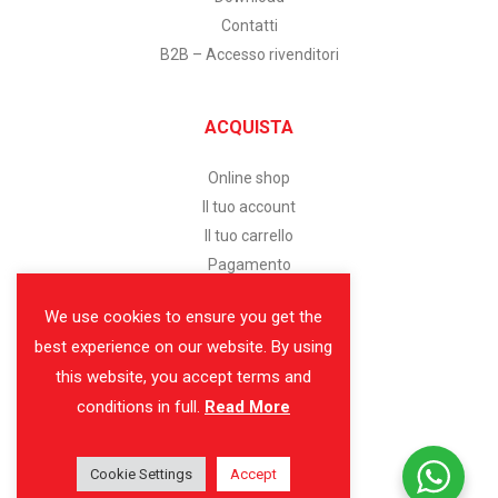
Contatti
B2B – Accesso rivenditori
ACQUISTA
Online shop
Il tuo account
Il tuo carrello
Pagamento
We use cookies to ensure you get the
SERVIZIO CLIENTI
best experience on our website. By using
this website, you accept terms and
Assistenza clienti
conditions in full.
Read More
Modalità di pagamento
Spedizione e consegna
Cookie Settings
Reso facile
Accept