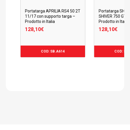
Portatarga APRILIA RS4 50 2T
Portatarga SHIV
11/17 con supporto targa –
SHIVER 750 GT 0
Prodotto in Italia
Prodotto in Italia
128,10
€
128,10
€
128,10
€
128,
COD: SB.A614
COD: SB