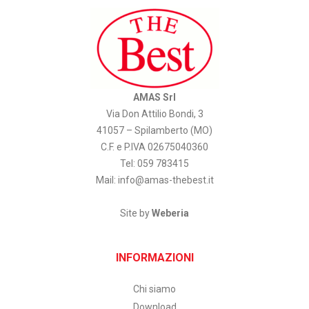
AMAS Srl
Via Don Attilio Bondi, 3
41057 – Spilamberto (MO)
C.F. e P.IVA 02675040360
Tel: 059 783415
Mail:
info@amas-thebest.it
Site by
Weberia
INFORMAZIONI
Chi siamo
Download