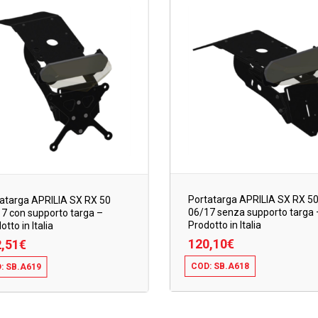
Portatarga APRILIA SX RX 5
atarga APRILIA SX RX 50
06/17 senza supporto targa 
7 con supporto targa –
Prodotto in Italia
otto in Italia
120,10
€
,51
€
COD: SB.A618
: SB.A619
120,10
€
,51
€