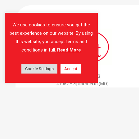
We use cookies to ensure you get the
best experience on our website. By using
this website, you accept terms and
conditions in full.
Read More
Cookie Settings
AMAS Srl
Accept
Via Don Attilio Bondi, 3
41057 – Spilamberto (MO)
C.F. e P.IVA 02675040360
Tel: 059 783415
Mail:
info@amas-thebest.it
Site by
Weberia