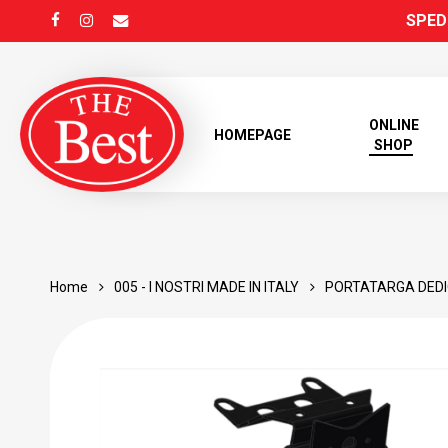
Skip
SPEDI
FACEBOOK
INSTAGRAM
EMAIL
to
main
content
ONLINE
HOMEPAGE
SHOP
Home
005 - I NOSTRI MADE IN ITALY
PORTATARGA DEDI