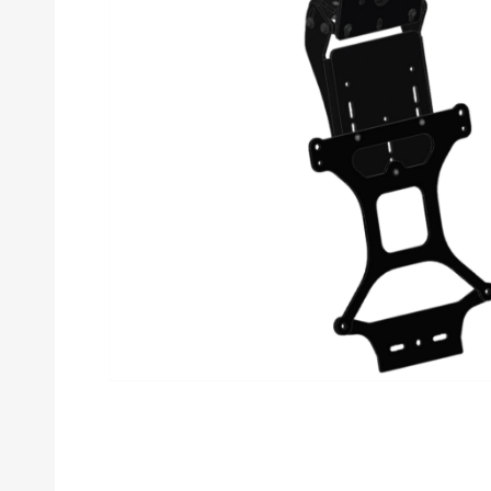
Products
search
Hit enter to