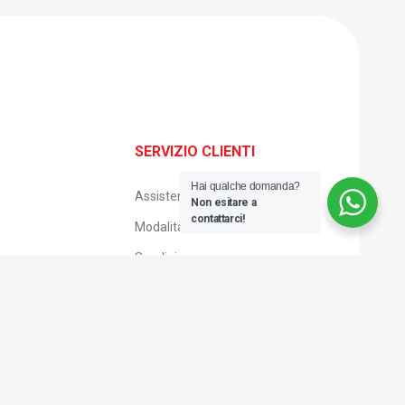
SERVIZIO CLIENTI
Hai qualche domanda?
Assistenza clienti
Non esitare a
contattarci!
Modalità di pagamento
Spedizione e consegna
Reso facile
Condizioni di vendita
Privacy Policies