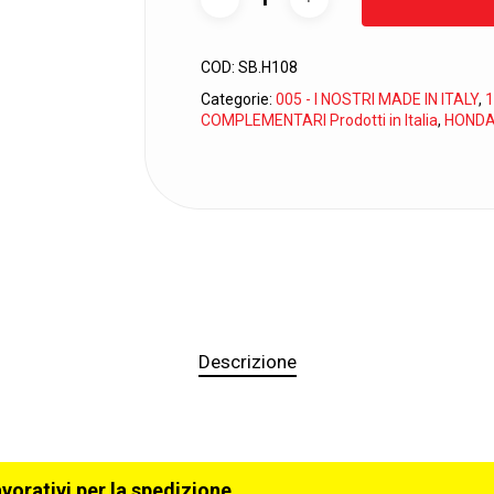
COD:
SB.H108
Categorie:
005 - I NOSTRI MADE IN ITALY
,
1
COMPLEMENTARI Prodotti in Italia
,
HOND
Descrizione
avorativi per la spedizione