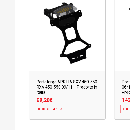
Portatarga APRILIA SXV 450-550
Port
RXV 450-550 09/11 – Prodotto in
06/1
Italia
Prod
99,28
€
142
COD: SB.A609
COD
99,28
€
142