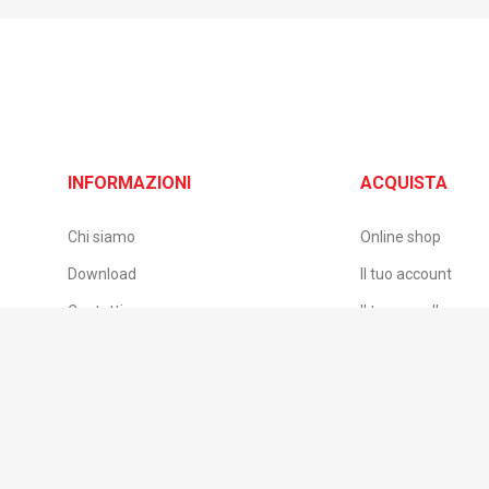
INFORMAZIONI
ACQUISTA
Chi siamo
Online shop
Download
Il tuo account
Contatti
Il tuo carrello
B2B – Accesso rivenditori
Pagamento