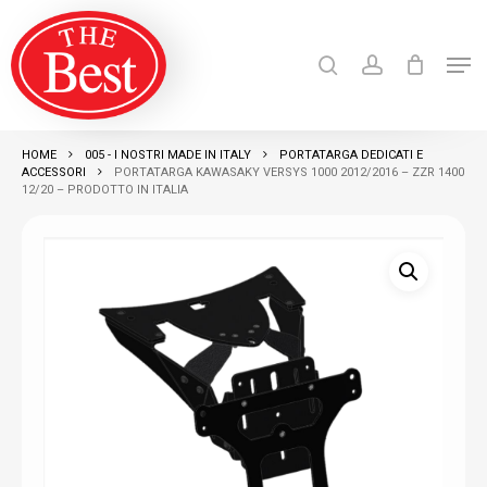
Skip
search
account
to
Men
Close
main
Products
search
RICERCA
Menu
content
HOME
005 - I NOSTRI MADE IN ITALY
PORTATARGA DEDICATI E
ACCESSORI
PORTATARGA KAWASAKY VERSYS 1000 2012/2016 – ZZR 1400
12/20 – PRODOTTO IN ITALIA