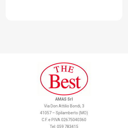
AMAS Srl
Via Don Attilio Bondi, 3
41057 – Spilamberto (MO)
C.F. e P.IVA 02675040360
Tel: 059 783415