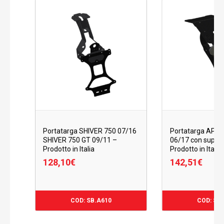
Portatarga SHIVER 750 07/16
Portatarga APRI
SHIVER 750 GT 09/11 –
06/17 con suppor
Prodotto in Italia
Prodotto in Italia
128,10
€
142,51
€
128,10
€
142,
COD: SB.A610
COD: SB