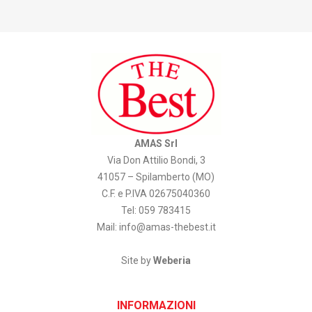
AMAS Srl
Via Don Attilio Bondi, 3
41057 – Spilamberto (MO)
C.F. e P.IVA 02675040360
Tel: 059 783415
Mail:
info@amas-thebest.it
Site by
Weberia
INFORMAZIONI