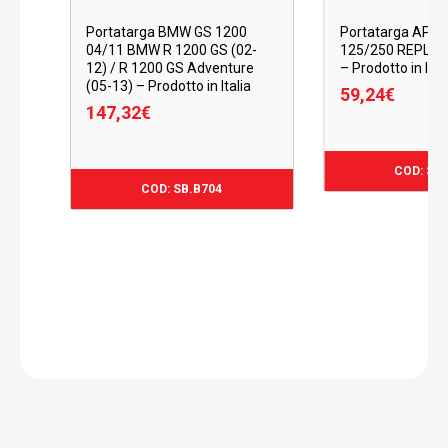
Portatarga BMW GS 1200
Portatarga APRI
04/11 BMW R 1200 GS (02-
125/250 REPLIC
12) / R 1200 GS Adventure
– Prodotto in Ital
(05-13) – Prodotto in Italia
59,24
€
147,32
€
147,32
€
59,24
€
COD: SB
COD: SB.B704