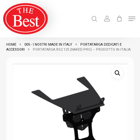
Skip
search
account
to
Men
Close
main
Products
search
RICERCA
Menu
content
HOME
005 - I NOSTRI MADE IN ITALY
PORTATARGA DEDICATI E
ACCESSORI
PORTATARGA RS2 125 (NAKED-PRO) – PRODOTTO IN ITALIA