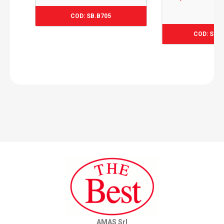
COD: SB.B705
89,67
€
COD: SB.
AMAS Srl