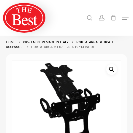
Skip
search
account
to
Men
Close
main
Products
search
RICERCA
Menu
content
HOME
005 - I NOSTRI MADE IN ITALY
PORTATARGA DEDICATI E
ACCESSORI
PORTATARGA MT-07 – 2014’19 *14 INPOI