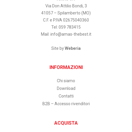
Via Don Attilio Bondi, 3
41057 – Spilamberto (MO)
C.F. e P.IVA 02675040360
Tel: 059 783415
Mail:
info@amas-thebest.it
Site by
Weberia
INFORMAZIONI
Chi siamo
Download
Contatti
B2B – Accesso rivenditori
ACQUISTA