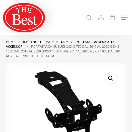
Skip
search
account
to
Men
Close
main
Products
search
RICERCA
Menu
content
HOME
005 - I NOSTRI MADE IN ITALY
PORTATARGA DEDICATI E
ACCESSORI
PORTATARGA SUZUKI GSX-S 750 DAL 2017 AL 2020 GSX-S
1000 DAL 2015 AL 2020 GSX-S 1000 F DAL 2017 AL 2020 GSX-F 1000 DAL 2015
AL 2016 – PRODOTTO IN ITALIA