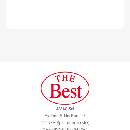
AMAS Srl
Via Don Attilio Bondi, 3
41057 – Spilamberto (MO)
C.F. e P.IVA 02675040360