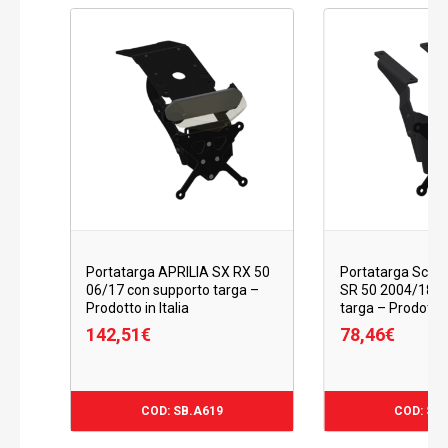
Portatarga APRILIA SX RX 50
Portatarga Scoot
06/17 con supporto targa –
SR 50 2004/18 c
Prodotto in Italia
targa – Prodotto i
142,51
€
78,46
€
142,51
€
78,46
€
COD: SB.A619
COD: SB