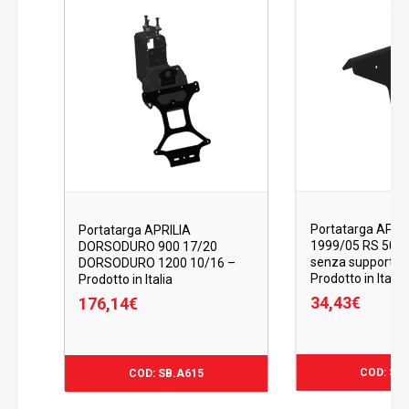
Portatarga APRIL
Portatarga APRILIA
1999/05 RS 50 
DORSODURO 900 17/20
senza supporto t
DORSODURO 1200 10/16 –
Prodotto in Italia
Prodotto in Italia
34,43
€
176,14
€
176,14
€
34,43
€
COD: SB
COD: SB.A615