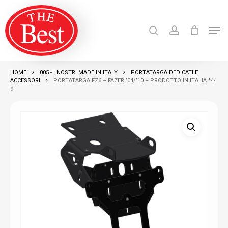
Skip
search
account
to
Men
Close
main
Products
search
RICERCA
Menu
content
HOME
005 - I NOSTRI MADE IN ITALY
PORTATARGA DEDICATI E
ACCESSORI
PORTATARGA FZ6 – FAZER ’04/’10 – PRODOTTO IN ITALIA *4-
9