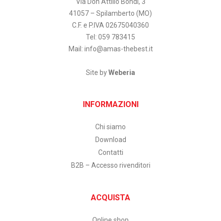
Via Don Attilio Bondi, 3
41057 – Spilamberto (MO)
C.F. e P.IVA 02675040360
Tel: 059 783415
Mail:
info@amas-thebest.it
Site by
Weberia
INFORMAZIONI
Chi siamo
Download
Contatti
B2B – Accesso rivenditori
ACQUISTA
Online shop