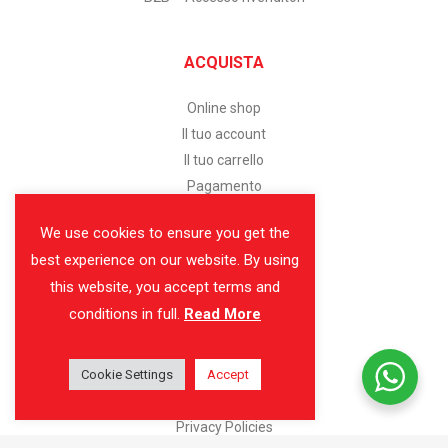
ACQUISTA
Online shop
Il tuo account
Il tuo carrello
Pagamento
We use cookies to ensure you get the
SERVIZIO CLIENTI
best experience on our website. By using
this website, you accept terms and
Assistenza clienti
conditions in full.
Read More
Modalità di pagamento
Spedizione e consegna
Cookie Settings
Reso facile
Accept
Condizioni di vendita
Privacy Policies