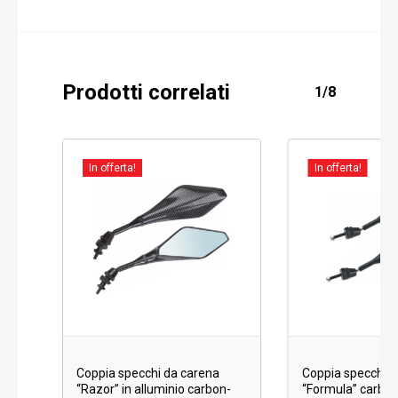
Prodotti correlati
1/8
In offerta!
In offerta!
Coppia specchi da carena
Coppia specchi d
“Razor” in alluminio carbon-
“Formula” carbon