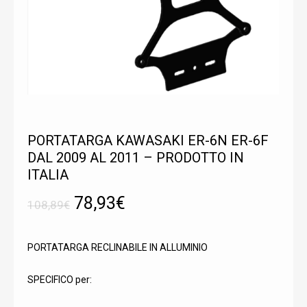
PORTATARGA KAWASAKI ER-6N ER-6F
DAL 2009 AL 2011 – PRODOTTO IN
ITALIA
Il
Il
78,93
€
108,89
€
prezzo
prezzo
originale
attuale
PORTATARGA RECLINABILE IN ALLUMINIO
era:
è:
SPECIFICO per:
108,89€.
78,93€.