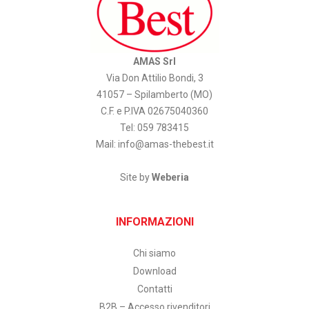
AMAS Srl
Via Don Attilio Bondi, 3
41057 – Spilamberto (MO)
C.F. e P.IVA 02675040360
Tel: 059 783415
Mail:
info@amas-thebest.it
Site by
Weberia
INFORMAZIONI
Chi siamo
Download
Contatti
B2B – Accesso rivenditori