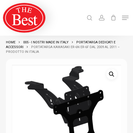
Skip
search
account
to
Men
Close
main
Products
search
RICERCA
Menu
content
HOME
005 - I NOSTRI MADE IN ITALY
PORTATARGA DEDICATI E
ACCESSORI
PORTATARGA KAWASAKI ER-6N ER-6F DAL 2009 AL 2011 –
PRODOTTO IN ITALIA