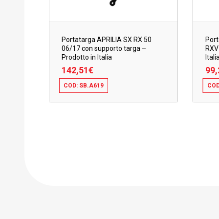
Portatarga APRILIA SX RX 50
Port
06/17 con supporto targa –
RXV 
Prodotto in Italia
Itali
142,51
€
99,
COD: SB.A619
COD
142,51
€
99,