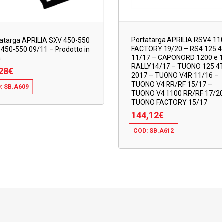
Portatarga APRILIA RSV4 11
atarga APRILIA SXV 450-550
FACTORY 19/20 – RS4 125 
450-550 09/11 – Prodotto in
11/17 – CAPONORD 1200 e 
a
RALLY14/17 – TUONO 125 4T
28
€
2017 – TUONO V4R 11/16 –
TUONO V4 RR/RF 15/17 –
: SB.A609
TUONO V4 1100 RR/RF 17/2
28
€
TUONO FACTORY 15/17
144,12
€
COD: SB.A612
144,12
€