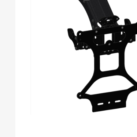
Products
search
Hit enter to