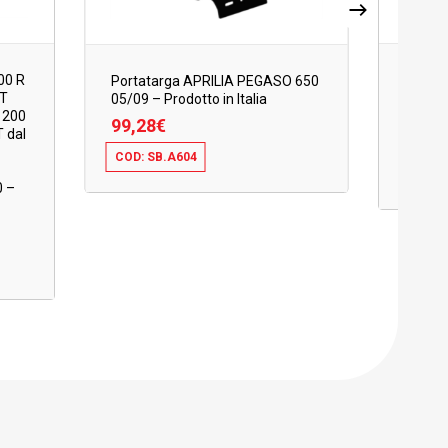
00 R
Portat
Portatarga APRILIA PEGASO 650
4T
11/17 
05/09 – Prodotto in Italia
1200
Prodott
99,28
€
 dal
104,
COD: SB.A604
99,28
€
COD: 
0 –
104,0