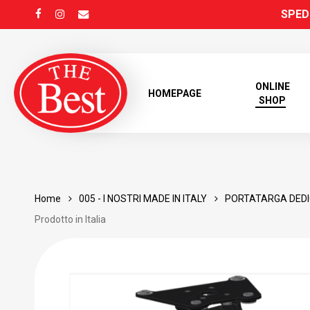
Skip
SPEDI
FACEBOOK
INSTAGRAM
EMAIL
to
main
content
ONLINE
HOMEPAGE
SHOP
Home
005 - I NOSTRI MADE IN ITALY
PORTATARGA DEDI
Prodotto in Italia