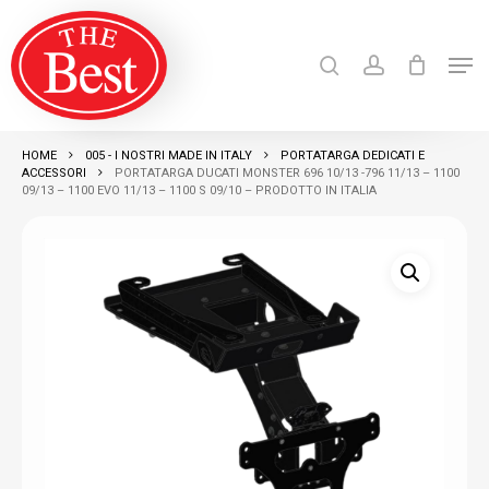
Skip
search
account
to
Men
Close
main
Products
search
RICERCA
Menu
content
HOME
005 - I NOSTRI MADE IN ITALY
PORTATARGA DEDICATI E
ACCESSORI
PORTATARGA DUCATI MONSTER 696 10/13 -796 11/13 – 1100
09/13 – 1100 EVO 11/13 – 1100 S 09/10 – PRODOTTO IN ITALIA