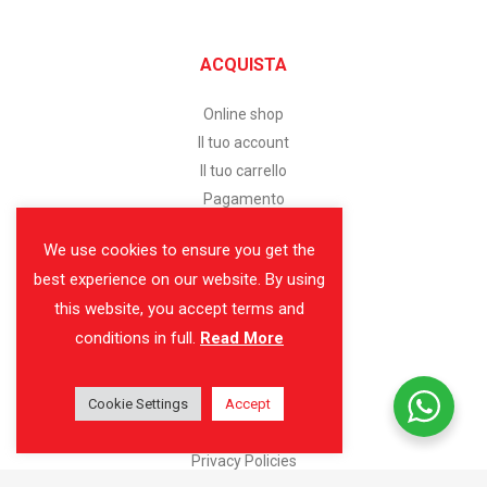
ACQUISTA
Online shop
Il tuo account
Il tuo carrello
Pagamento
We use cookies to ensure you get the
SERVIZIO CLIENTI
best experience on our website. By using
this website, you accept terms and
Assistenza clienti
conditions in full.
Read More
Modalità di pagamento
Spedizione e consegna
Cookie Settings
Reso facile
Accept
Condizioni di vendita
Privacy Policies