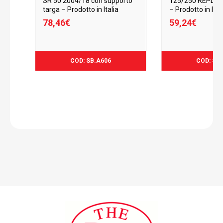
SR 50 2004/18 con supporto
125/250 REPLIC
targa – Prodotto in Italia
– Prodotto in Ital
78,46
€
59,24
€
78,46
€
59,24
€
COD: SB.A606
COD: SB