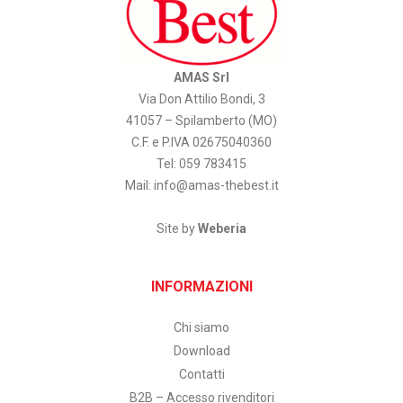
AMAS Srl
Via Don Attilio Bondi, 3
41057 – Spilamberto (MO)
C.F. e P.IVA 02675040360
Tel: 059 783415
Mail:
info@amas-thebest.it
Site by
Weberia
INFORMAZIONI
Chi siamo
Download
Contatti
B2B – Accesso rivenditori