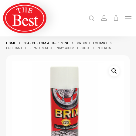
Skip
search
account
to
Men
Close
main
Products
search
RICERCA
Menu
content
HOME
004 - CUSTOM & CAFE' ZONE
PRODOTTI CHIMICI
LUCIDANTE PER PNEUMATICI SPRAY 400 ML PRODOTTO IN ITALIA