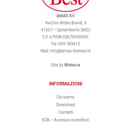
AMAS Srl
Via Don Attilio Bondi, 3
41057 – Spilamberto (MO)
C.F. e P.IVA 02675040360
Tel: 059 783415
Mail:
info@amas-thebest.it
Site by
Weberia
INFORMAZIONI
Chi siamo
Download
Contatti
B2B – Accesso rivenditori