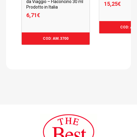
da Viaggio – Flaconcino 30 ml
15,25
€
Prodotto in Italia
6,71
€
15,25
€
COD: AM
6,71
€
COD: AM.3700