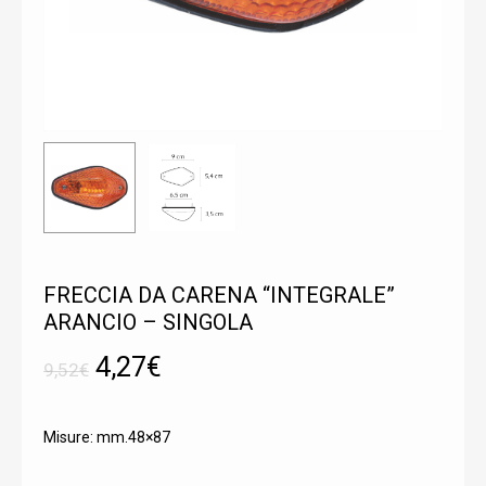
FRECCIA DA CARENA “INTEGRALE”
ARANCIO – SINGOLA
Il
Il
4,27
€
9,52
€
prezzo
prezzo
originale
attuale
Misure: mm.48×87
era:
è: