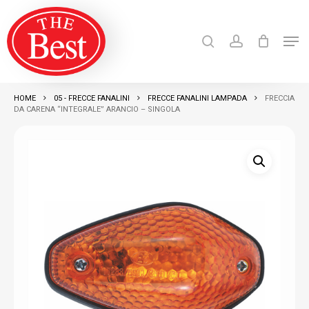
Skip
search
account
to
Men
Close
main
Products
search
RICERCA
Menu
content
HOME
05 - FRECCE FANALINI
FRECCE FANALINI LAMPADA
FRECCIA
DA CARENA “INTEGRALE” ARANCIO – SINGOLA