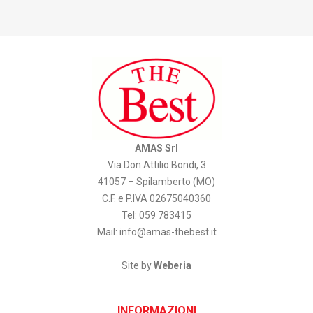
AMAS Srl
Via Don Attilio Bondi, 3
41057 – Spilamberto (MO)
C.F. e P.IVA 02675040360
Tel: 059 783415
Mail:
info@amas-thebest.it
Site by
Weberia
INFORMAZIONI