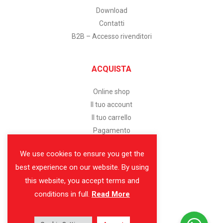
Download
Contatti
B2B – Accesso rivenditori
ACQUISTA
Online shop
Il tuo account
Il tuo carrello
Pagamento
We use cookies to ensure you get the
SERVIZIO CLIENTI
best experience on our website. By using
this website, you accept terms and
Assistenza clienti
conditions in full.
Read More
Modalità di pagamento
Spedizione e consegna