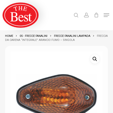
Skip
search
account
to
Men
Close
main
Products
search
RICERCA
Menu
content
HOME
05 - FRECCE FANALINI
FRECCE FANALINI LAMPADA
FRECCIA
DA CARENA “INTEGRALE” ARANCIO FUMO – SINGOLA