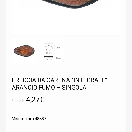
FRECCIA DA CARENA “INTEGRALE”
ARANCIO FUMO – SINGOLA
Il
Il
4,27
€
9,52
€
prezzo
prezzo
originale
attuale
Misure: mm.48×87
era:
è: