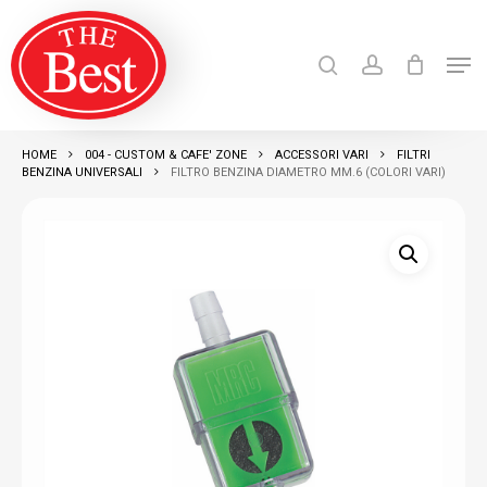
Skip
search
account
to
Men
Close
main
Products
search
RICERCA
Menu
content
HOME
004 - CUSTOM & CAFE' ZONE
ACCESSORI VARI
FILTRI
BENZINA UNIVERSALI
FILTRO BENZINA DIAMETRO MM.6 (COLORI VARI)