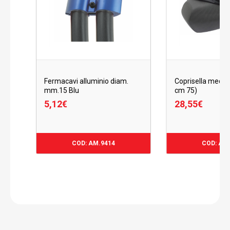
Fermacavi alluminio diam.
Coprisella medio (
mm.15 Blu
cm 75)
5,12
€
28,55
€
5,12
€
28,55
€
COD: AM.9414
COD: AM