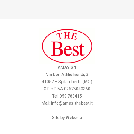
AMAS Srl
Via Don Attilio Bondi, 3
41057 – Spilamberto (MO)
C.F. e P.IVA 02675040360
Tel: 059 783415
Mail:
info@amas-thebest.it
Site by
Weberia