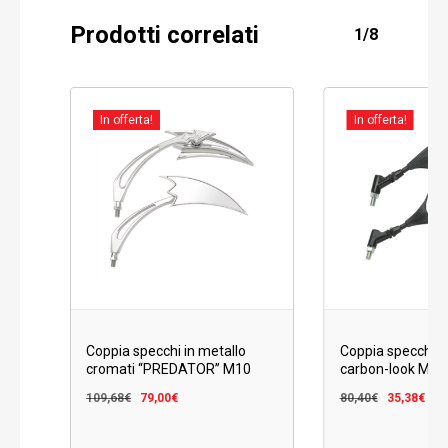
Prodotti correlati
1/8
In offerta!
In offerta!
Coppia specchi in metallo
Coppia specchi 
cromati “PREDATOR” M10
carbon-look M1
Il
Il
Il
Il
109,68
€
79,00
€
80,40
€
35,38
€
prezzo
prezzo
prezzo
pr
originale
attuale
origina
at