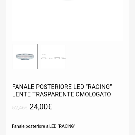
FANALE POSTERIORE LED “RACING”
LENTE TRASPARENTE OMOLOGATO
Il
Il
24,00
€
52,46
€
prezzo
prezzo
originale
attuale
Fanale posteriore a LED “RACING”
era:
è: