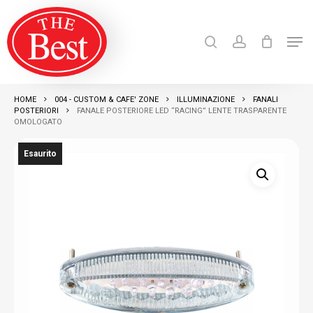
Skip
search
account
to
Men
Close
main
Products
search
RICERCA
Menu
content
HOME
004 - CUSTOM & CAFE' ZONE
ILLUMINAZIONE
FANALI
POSTERIORI
FANALE POSTERIORE LED “RACING” LENTE TRASPARENTE
OMOLOGATO
Esaurito