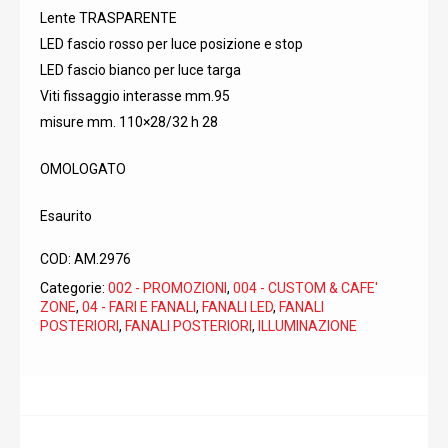
Lente TRASPARENTE
52,46€.
24,00€.
LED fascio rosso per luce posizione e stop
LED fascio bianco per luce targa
Viti fissaggio interasse mm.95
misure mm. 110×28/32 h 28
OMOLOGATO
Esaurito
COD:
AM.2976
Categorie:
002 - PROMOZIONI
,
004 - CUSTOM & CAFE'
ZONE
,
04 - FARI E FANALI
,
FANALI LED
,
FANALI
POSTERIORI
,
FANALI POSTERIORI
,
ILLUMINAZIONE