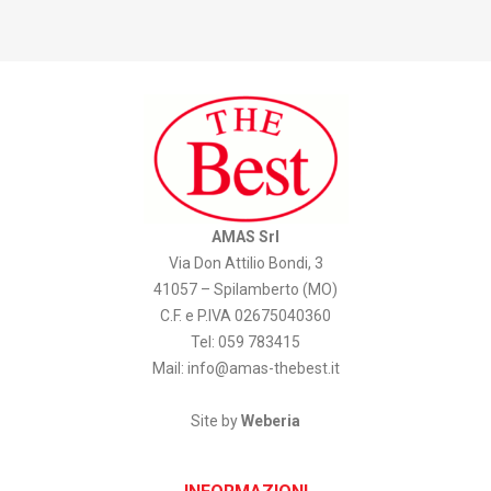
AMAS Srl
Via Don Attilio Bondi, 3
41057 – Spilamberto (MO)
C.F. e P.IVA 02675040360
Tel: 059 783415
Mail:
info@amas-thebest.it
Site by
Weberia