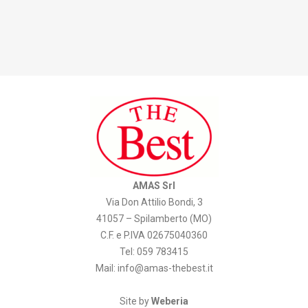
AMAS Srl
Via Don Attilio Bondi, 3
41057 – Spilamberto (MO)
C.F. e P.IVA 02675040360
Tel: 059 783415
Mail:
info@amas-thebest.it
Site by
Weberia