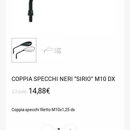
COPPIA SPECCHI NERI “SIRIO” M10 DX
Il
Il
14,88
€
27,94
€
prezzo
prezzo
originale
attuale
Coppia specchi filetto M10x1,25 dx
era:
è:
27,94€.
14,88€.