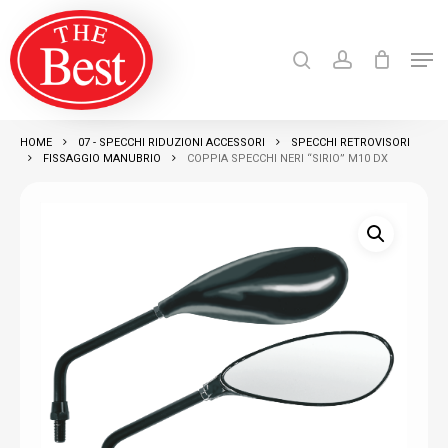
Skip
search
account
to
Men
Close
main
Products
search
RICERCA
Menu
content
HOME
07 - SPECCHI RIDUZIONI ACCESSORI
SPECCHI RETROVISORI
FISSAGGIO MANUBRIO
COPPIA SPECCHI NERI “SIRIO” M10 DX