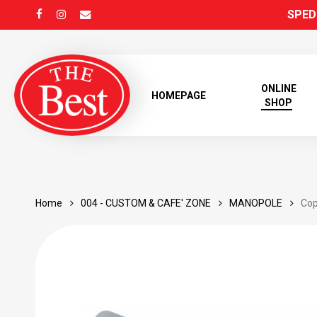
Skip
SPEDI
FACEBOOK
INSTAGRAM
EMAIL
to
main
content
ONLINE
HOMEPAGE
SHOP
Home
004 - CUSTOM & CAFE' ZONE
MANOPOLE
Cop
Products
search
Hit enter to