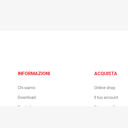
INFORMAZIONI
ACQUISTA
Chi siamo
Online shop
Download
Il tuo account
Contatti
Il tuo carrello
B2B – Accesso rivenditori
Pagamento