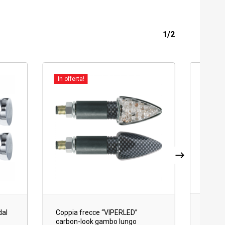
1/2
In offerta!
In offer
Coppia
dal
Coppia frecce “VIPERLED”
mm. 1
carbon-look gambo lungo