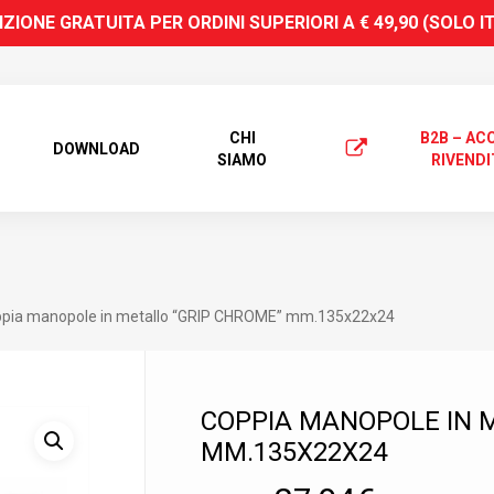
ZIONE GRATUITA PER ORDINI SUPERIORI A € 49,90 (SOLO I
CHI
B2B – AC
DOWNLOAD
SIAMO
RIVENDI
pia manopole in metallo “GRIP CHROME” mm.135x22x24
COPPIA MANOPOLE IN 
 search or ESC to close
MM.135X22X24