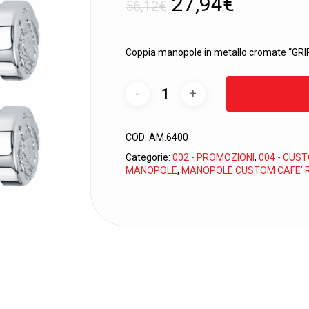
Il
Il
27,94
€
56,12
€
prezzo
prezzo
originale
attuale
Coppia manopole in metallo cromate “G
era:
è:
56,12€.
27,94€.
COD:
AM.6400
Categorie:
002 - PROMOZIONI
,
004 - CUS
MANOPOLE
,
MANOPOLE CUSTOM CAFE' 