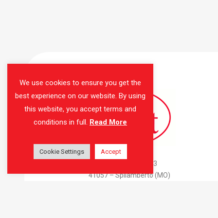
We use cookies to ensure you get the
best experience on our website. By using
this website, you accept terms and
conditions in full.
Read More
Cookie Settings
AMAS Srl
Accept
Via Don Attilio Bondi, 3
41057 – Spilamberto (MO)
C.F. e P.IVA 02675040360
Tel: 059 783415
Mail:
info@amas-thebest.it