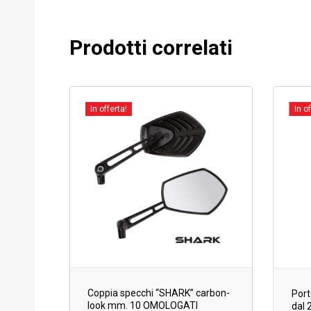
Prodotti correlati
In offerta!
In of
Coppia specchi “SHARK” carbon-
Port
look mm. 10 OMOLOGATI
dal 