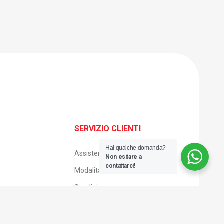
SERVIZIO CLIENTI
Hai qualche domanda?
Assistenza clienti
Non esitare a
contattarci!
Modalità di pagamento
Spedizione e consegna
Reso facile
Condizioni di vendita