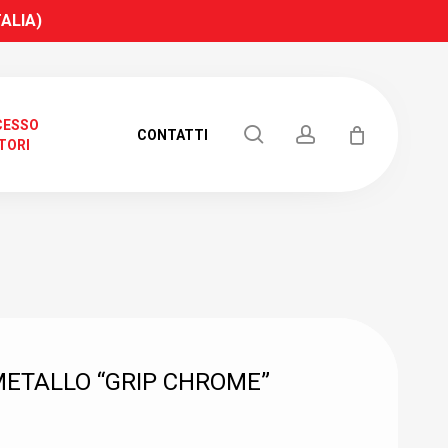
TALIA)
CESSO
search
account
CONTATTI
TORI
RICERCA
METALLO “GRIP CHROME”