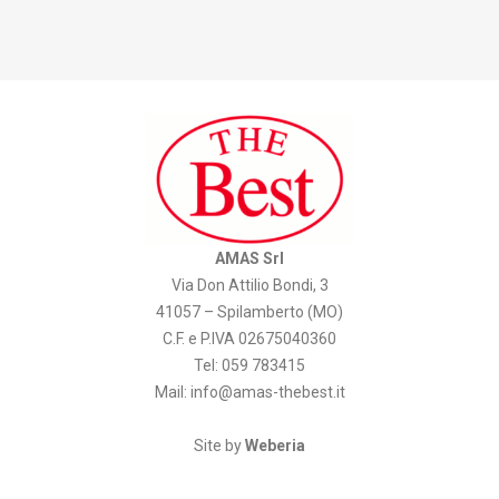
AMAS Srl
Via Don Attilio Bondi, 3
41057 – Spilamberto (MO)
C.F. e P.IVA 02675040360
Tel: 059 783415
Mail:
info@amas-thebest.it
Site by
Weberia