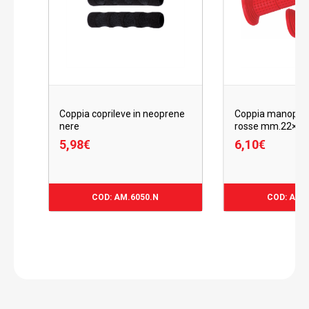
Coppia coprileve in neoprene
Coppia manopol
nere
rosse mm.22×24
5,98
€
6,10
€
5,98
€
6,10
€
COD: AM.6050.N
COD: AM.