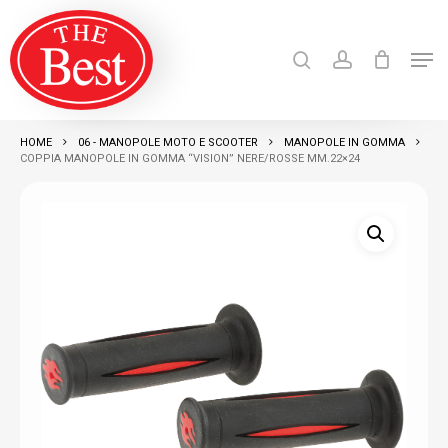
Skip
search
account
to
Men
Close
main
Products
search
RICERCA
Menu
content
HOME
06 - MANOPOLE MOTO E SCOOTER
MANOPOLE IN GOMMA
COPPIA MANOPOLE IN GOMMA “VISION” NERE/ROSSE MM.22×24