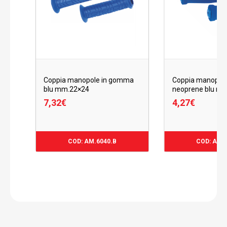
Coppia manopole in gomma
Coppia manopole
blu mm.22×24
neoprene blu m
7,32
€
4,27
€
7,32
€
4,27
€
COD: AM.6040.B
COD: AM.