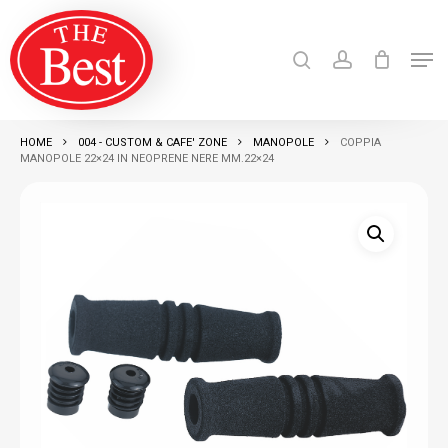
Skip
search
account
to
Men
Close
main
Products
search
RICERCA
Menu
content
HOME
004 - CUSTOM & CAFE' ZONE
MANOPOLE
COPPIA
MANOPOLE 22×24 IN NEOPRENE NERE MM.22×24