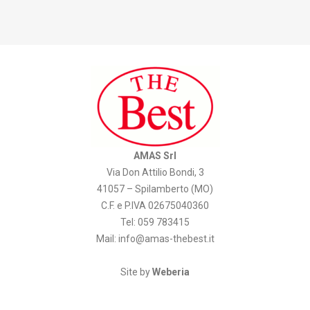
AMAS Srl
Via Don Attilio Bondi, 3
41057 – Spilamberto (MO)
C.F. e P.IVA 02675040360
Tel: 059 783415
Mail:
info@amas-thebest.it
Site by
Weberia