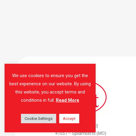
We use cookies to ensure you get the
best experience on our website. By using
this website, you accept terms and
conditions in full.
Read More
Cookie Settings
AMAS Srl
Accept
Via Don Attilio Bondi, 3
41057 – Spilamberto (MO)