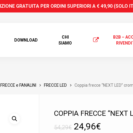
ZIONE GRATUITA PER ORDINI SUPERIORI A € 49,90 (SOLO I
CHI
B2B – AC
DOWNLOAD
SIAMO
RIVENDI
FRECCE e FANALINI
FRECCE LED
Coppia frecce “NEXT LED” c
COPPIA FRECCE “NEXT
 search or ESC to close
Il
Il
24,96
€
54,29
€