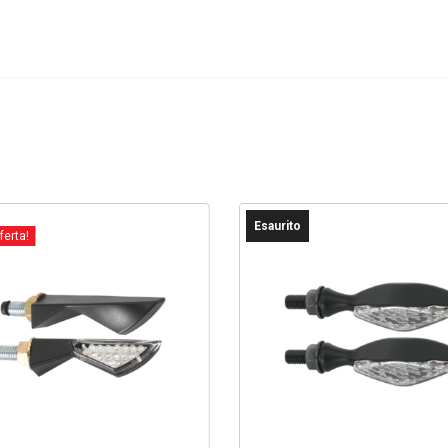
Esaurito
ferta!