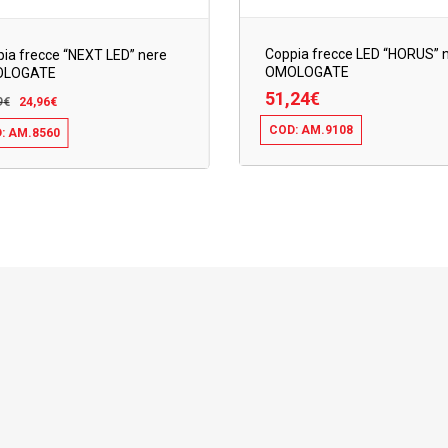
Coppia frecce LED “HORUS” 
ia frecce “NEXT LED” nere
OMOLOGATE
LOGATE
Il
Il
51,24
€
9
€
24,96
€
prezzo
prezzo
COD: AM.9108
: AM.8560
originale
attuale
51,24
€
Il
96
€
ezzo
Prezzo
era:
è:
ginale
Attuale
:
È:
54,29€.
24,96€.
29€.
24,96€.