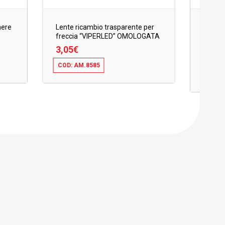
Lente 
nere
Lente ricambio trasparente per
frecci
freccia “VIPERLED” OMOLOGATA
AM.85
3,05
€
4,27
COD: AM.8585
3,05
€
COD: 
4,27
€