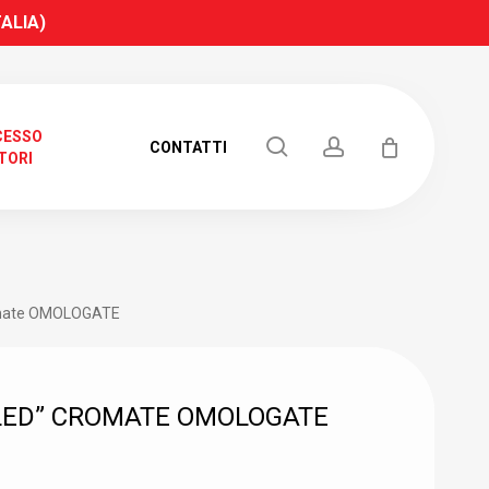
TALIA)
CESSO
search
account
CONTATTI
TORI
romate OMOLOGATE
 LED” CROMATE OMOLOGATE
RICERCA