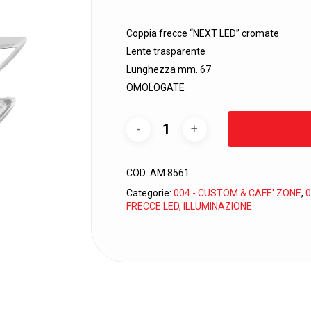
prezzo
prezzo
originale
attuale
Coppia frecce “NEXT LED” cromate
era:
è:
Lente trasparente
54,29€.
24,96€.
Lunghezza mm. 67
OMOLOGATE
COD:
AM.8561
Categorie:
004 - CUSTOM & CAFE' ZONE
,
0
FRECCE LED
,
ILLUMINAZIONE