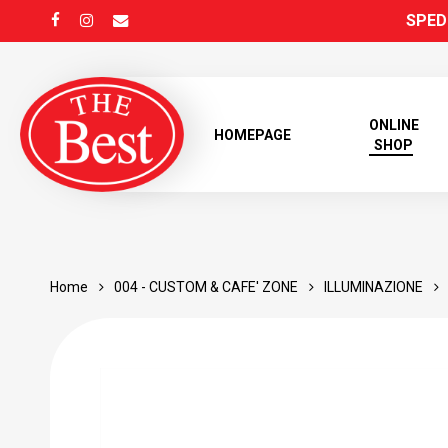
Skip
SPEDI
FACEBOOK
INSTAGRAM
EMAIL
to
main
content
ONLINE
HOMEPAGE
SHOP
Home
004 - CUSTOM & CAFE' ZONE
ILLUMINAZIONE
Products
search
Hit enter to