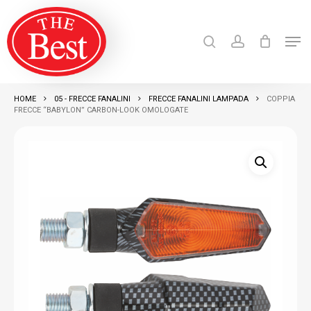
Skip
search
account
to
Men
Close
main
Products
search
RICERCA
Menu
content
HOME
05 - FRECCE FANALINI
FRECCE FANALINI LAMPADA
COPPIA
FRECCE “BABYLON” CARBON-LOOK OMOLOGATE