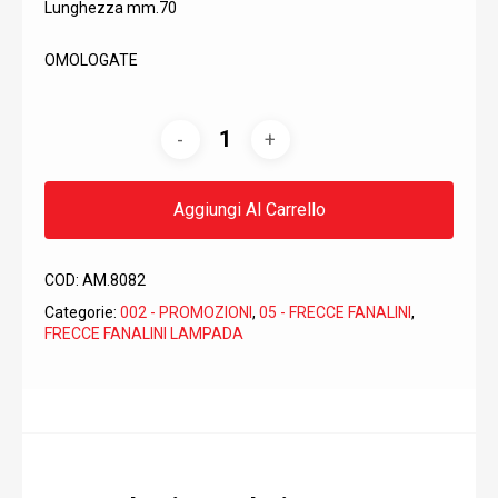
32,33€.
18,18€.
Lunghezza mm.70
OMOLOGATE
Aggiungi Al Carrello
COD:
AM.8082
Categorie:
002 - PROMOZIONI
,
05 - FRECCE FANALINI
,
FRECCE FANALINI LAMPADA