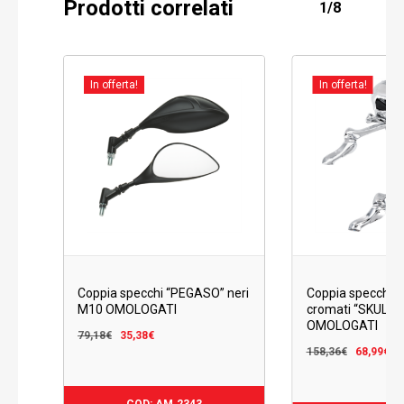
Prodotti correlati
1/8
In offerta!
In offerta!
Coppia specchi “PEGASO” neri
Coppia specchi i
M10 OMOLOGATI
cromati “SKULL”
OMOLOGATI
Il
Il
79,18
€
35,38
€
Il
Il
prezzo
prezzo
158,36
€
68,99
€
prezz
p
originale
attuale
origin
at
era:
è:
35,38
Il
Il
€