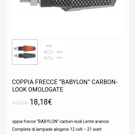
COPPIA FRECCE “BABYLON” CARBON-
LOOK OMOLOGATE
Il
Il
18,18
€
32,33
€
prezzo
prezzo
originale
attuale
oppia frecce “BABYLON” carbon-look Lente arancio
era:
è:
Complete di lampade alogene 12 volt – 21 watt