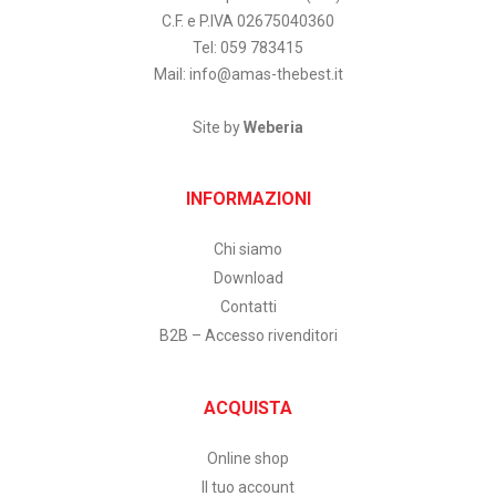
C.F. e P.IVA 02675040360
Tel: 059 783415
Mail:
info@amas-thebest.it
Site by
Weberia
INFORMAZIONI
Chi siamo
Download
Contatti
B2B – Accesso rivenditori
ACQUISTA
Online shop
Il tuo account