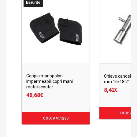
Esaurito
Coppia manopoloni
Chiave candela p
impermeabili copri mani
mm.16/18 21
moto/scooter
8,42
€
48,68
€
8,42
€
COD: AM
48,68
€
COD: AM.1230