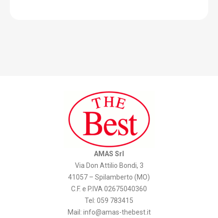
AMAS Srl
Via Don Attilio Bondi, 3
41057 – Spilamberto (MO)
C.F. e P.IVA 02675040360
Tel: 059 783415
Mail:
info@amas-thebest.it